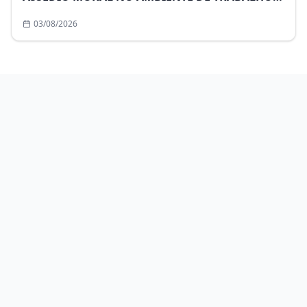
DIA 13 DE AGOSTO DE 2026 , DAS 14H30 ÀS
03/08/2026
18H30